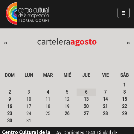
Pasar al contenido principal
Jump to main content
cartelera
agosto
«
»
DOM
LUN
MAR
MIÉ
JUE
VIE
SÁB
1
2
3
4
5
6
7
8
9
10
11
12
13
14
15
16
17
18
19
20
21
22
23
24
25
26
27
28
29
30
31
Centro Cultural de la
Av. Corrientes 1543, Ciudad de