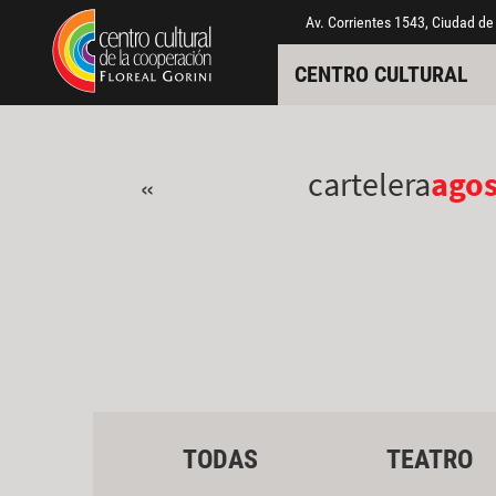
Pasar al contenido principal
Jump to main content
Av. Corrientes 1543, Ciudad de
CENTRO CULTURAL
cartelera
ago
«
TODAS
TEATRO