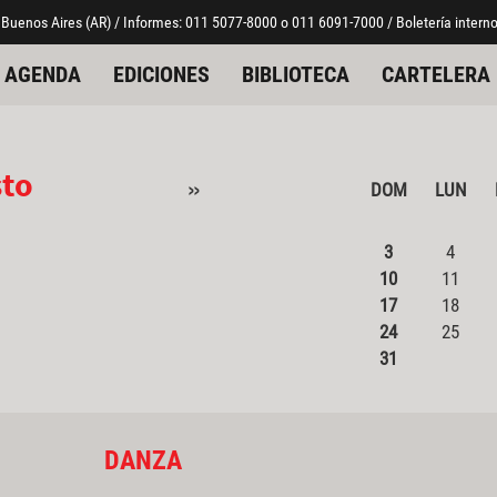
 Buenos Aires (AR) / Informes: 011 5077-8000 o 011 6091-7000 / Boletería interno
AGENDA
EDICIONES
BIBLIOTECA
CARTELERA
sto
»
DOM
LUN
3
4
10
11
17
18
24
25
31
DANZA