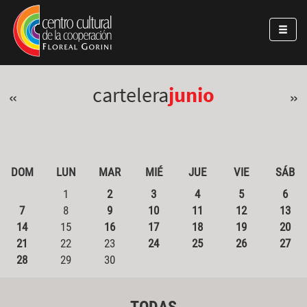
Pasar al contenido principal
Jump to main content
cartelera
junio
«
»
DOM
LUN
MAR
MIÉ
JUE
VIE
SÁB
1
2
3
4
5
6
7
8
9
10
11
12
13
14
15
16
17
18
19
20
21
22
23
24
25
26
27
28
29
30