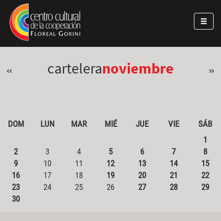
Pasar al contenido principal
Jump to main content
cartelera
noviembre
«
»
DOM
LUN
MAR
MIÉ
JUE
VIE
SÁB
1
2
3
4
5
6
7
8
9
10
11
12
13
14
15
16
17
18
19
20
21
22
23
24
25
26
27
28
29
30