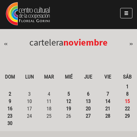
Pasar al contenido principal
Jump to main content
cartelera
noviembre
«
»
DOM
LUN
MAR
MIÉ
JUE
VIE
SÁB
1
2
3
4
5
6
7
8
9
10
11
12
13
14
15
16
17
18
19
20
21
22
23
24
25
26
27
28
29
30