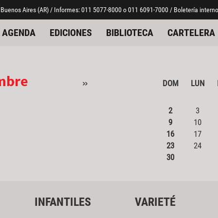
 Buenos Aires (AR) / Informes: 011 5077-8000 o 011 6091-7000 / Boletería interno
AGENDA
EDICIONES
BIBLIOTECA
CARTELERA
mbre
»
DOM
LUN
2
3
9
10
16
17
23
24
30
INFANTILES
VARIETÉ