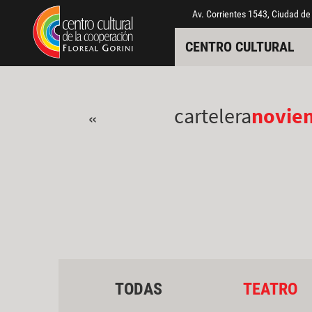
Pasar al contenido principal
Jump to main content
Av. Corrientes 1543, Ciudad de
CENTRO CULTURAL
cartelera
novie
«
TODAS
TEATRO