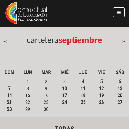
Pasar al contenido principal
Jump to main content
cartelera
septiembre
«
»
DOM
LUN
MAR
MIÉ
JUE
VIE
SÁB
1
2
3
4
5
6
7
8
9
10
11
12
13
14
15
16
17
18
19
20
21
22
23
24
25
26
27
28
29
30