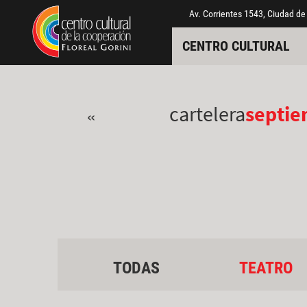
Pasar al contenido principal
Jump to main content
Av. Corrientes 1543, Ciudad de
CENTRO CULTURAL
cartelera
septi
«
TODAS
TEATRO