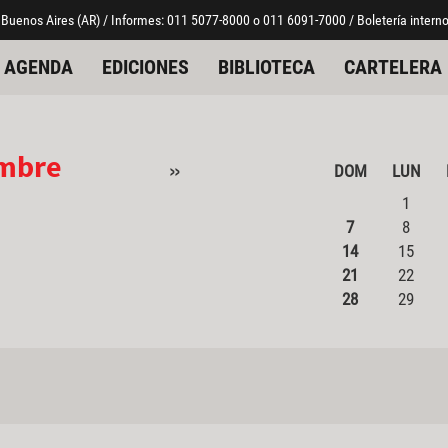
 Buenos Aires (AR) / Informes: 011 5077-8000 o 011 6091-7000 / Boletería interno
AGENDA
EDICIONES
BIBLIOTECA
CARTELERA
embre
»
DOM
LUN
1
7
8
14
15
21
22
28
29