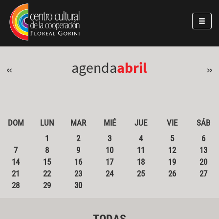
Pasar al contenido principal
Jump to main content
agenda
abril
«
»
DOM
LUN
MAR
MIÉ
JUE
VIE
SÁB
1
2
3
4
5
6
7
8
9
10
11
12
13
14
15
16
17
18
19
20
21
22
23
24
25
26
27
28
29
30