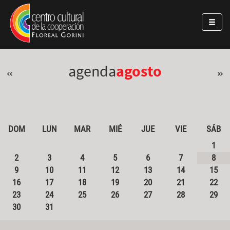
Pasar al contenido principal
Jump to main content
agenda
agosto
«
»
DOM
LUN
MAR
MIÉ
JUE
VIE
SÁB
1
2
3
4
5
6
7
8
9
10
11
12
13
14
15
16
17
18
19
20
21
22
23
24
25
26
27
28
29
30
31