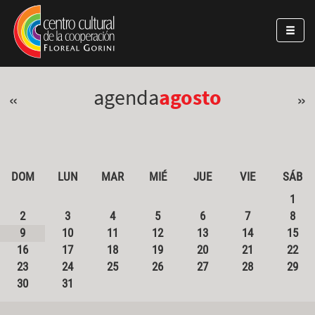
Pasar al contenido principal
Jump to main content
agenda
agosto
«
»
DOM
LUN
MAR
MIÉ
JUE
VIE
SÁB
1
2
3
4
5
6
7
8
9
10
11
12
13
14
15
16
17
18
19
20
21
22
23
24
25
26
27
28
29
30
31