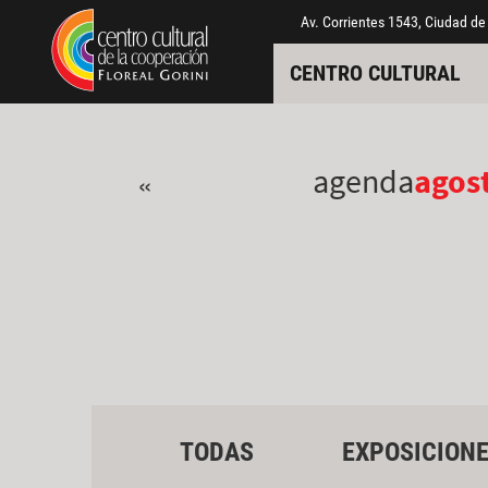
Pasar al contenido principal
Jump to main content
Av. Corrientes 1543, Ciudad de
CENTRO CULTURAL
agenda
agos
«
TODAS
EXPOSICION