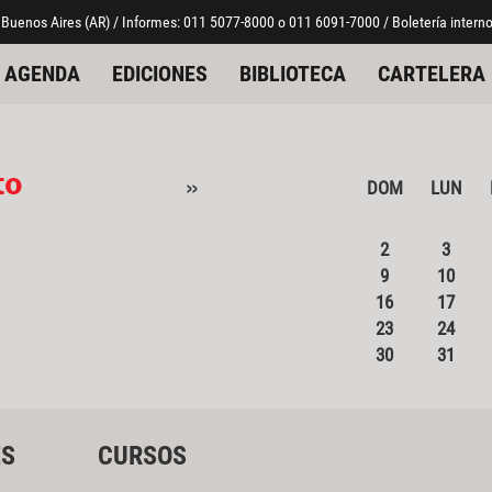
 Buenos Aires (AR) / Informes: 011 5077-8000 o 011 6091-7000 / Boletería interno
AGENDA
EDICIONES
BIBLIOTECA
CARTELERA
to
»
DOM
LUN
2
3
9
10
16
17
23
24
30
31
ES
CURSOS