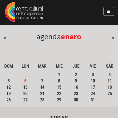
Pasar al contenido principal
Jump to main content
agenda
enero
«
»
DOM
LUN
MAR
MIÉ
JUE
VIE
SÁB
1
2
3
4
5
6
7
8
9
10
11
12
13
14
15
16
17
18
19
20
21
22
23
24
25
26
27
28
29
30
31