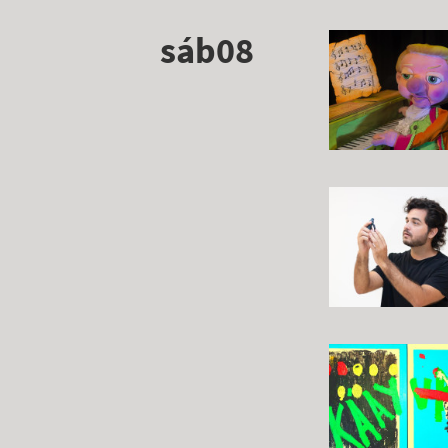
sáb08