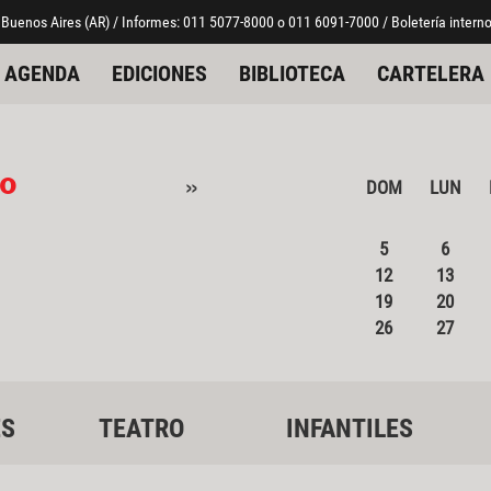
 Buenos Aires (AR) / Informes: 011 5077-8000 o 011 6091-7000 / Boletería interno
AGENDA
EDICIONES
BIBLIOTECA
CARTELERA
o
»
DOM
LUN
5
6
12
13
19
20
26
27
ES
TEATRO
INFANTILES