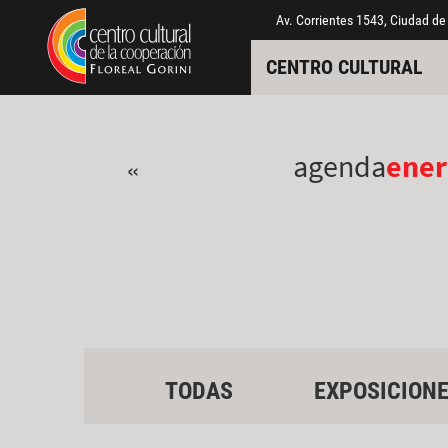
Pasar al contenido principal
Jump to main content
Av. Corrientes 1543, Ciudad de
CENTRO CULTURAL
agenda
ener
«
TODAS
EXPOSICION