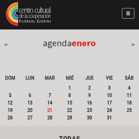
Pasar al contenido principal
Jump to main content
agenda
enero
«
»
DOM
LUN
MAR
MIÉ
JUE
VIE
SÁB
1
2
3
4
5
6
7
8
9
10
11
12
13
14
15
16
17
18
19
20
21
22
23
24
25
26
27
28
29
30
31