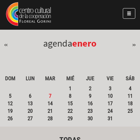
Pasar al contenido principal
Jump to main content
agenda
enero
«
»
DOM
LUN
MAR
MIÉ
JUE
VIE
SÁB
1
2
3
4
5
6
7
8
9
10
11
12
13
14
15
16
17
18
19
20
21
22
23
24
25
26
27
28
29
30
31