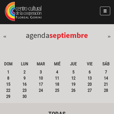
Pasar al contenido principal
Jump to main content
agenda
septiembre
«
»
DOM
LUN
MAR
MIÉ
JUE
VIE
SÁB
1
2
3
4
5
6
7
8
9
10
11
12
13
14
15
16
17
18
19
20
21
22
23
24
25
26
27
28
29
30