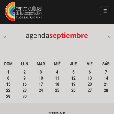
Pasar al contenido principal
Jump to main content
agenda
septiembre
«
»
DOM
LUN
MAR
MIÉ
JUE
VIE
SÁB
1
2
3
4
5
6
7
8
9
10
11
12
13
14
15
16
17
18
19
20
21
22
23
24
25
26
27
28
29
30