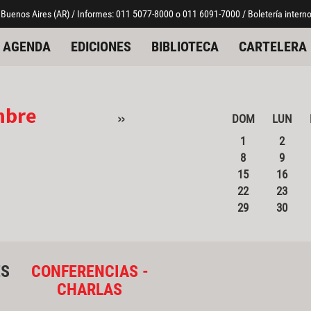
 Buenos Aires (AR) / Informes: 011 5077-8000 o 011 6091-7000 / Boletería interno
AGENDA
EDICIONES
BIBLIOTECA
CARTELERA
mbre
»
DOM
LUN
1
2
8
9
15
16
22
23
29
30
ES
CONFERENCIAS -
CHARLAS