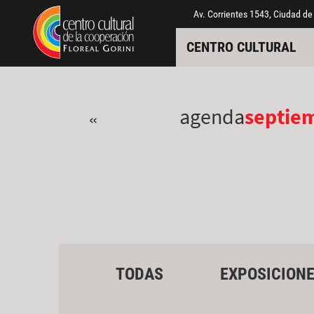
Pasar al contenido principal
Jump to main content
Av. Corrientes 1543, Ciudad de
CENTRO CULTURAL
agenda
septie
«
TODAS
EXPOSICION