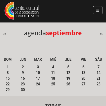
Pasar al contenido principal
Jump to main content
agenda
septiembre
«
»
DOM
LUN
MAR
MIÉ
JUE
VIE
SÁB
1
2
3
4
5
6
7
8
9
10
11
12
13
14
15
16
17
18
19
20
21
22
23
24
25
26
27
28
29
30