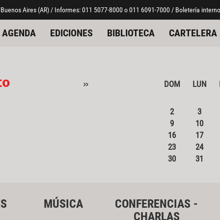
 Buenos Aires (AR) / Informes: 011 5077-8000 o 011 6091-7000 / Boletería interno
AGENDA
EDICIONES
BIBLIOTECA
CARTELERA
to
»
DOM
LUN
2
3
9
10
16
17
23
24
30
31
ES
MÚSICA
CONFERENCIAS -
CHARLAS