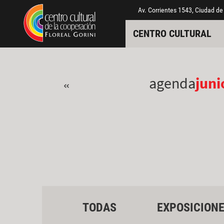
Pasar al contenido principal
Jump to main content
Av. Corrientes 1543, Ciudad de
CENTRO CULTURAL
agenda
juni
«
TODAS
EXPOSICION