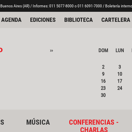
 Buenos Aires (AR) / Informes: 011 5077-8000 o 011 6091-7000 / Boletería interno
AGENDA
EDICIONES
BIBLIOTECA
CARTELERA
o
»
DOM
LUN
2
3
9
10
16
17
23
24
30
ES
MÚSICA
CONFERENCIAS -
CHARLAS