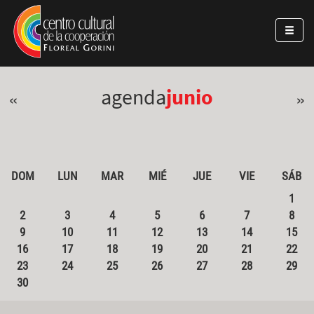
Pasar al contenido principal
Jump to main content
agenda
junio
«
»
DOM
LUN
MAR
MIÉ
JUE
VIE
SÁB
1
2
3
4
5
6
7
8
9
10
11
12
13
14
15
16
17
18
19
20
21
22
23
24
25
26
27
28
29
30