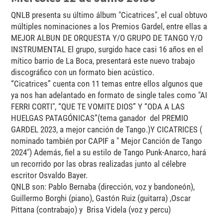
QNLB presenta su último álbum "Cicatrices", el cual obtuvo
múltiples nominaciones a los Premios Gardel, entre ellas a
MEJOR ALBUN DE ORQUESTA Y/O GRUPO DE TANGO Y/O
INSTRUMENTAL El grupo, surgido hace casi 16 años en el
mítico barrio de La Boca, presentará este nuevo trabajo
discográfico con un formato bien acústico.
“Cicatrices” cuenta con 11 temas entre ellos algunos que
ya nos han adelantado en formato de single tales como "AI
FERRI CORTI", “QUE TE VOMITE DIOS” Y “ODA A LAS
HUELGAS PATAGÓNICAS”(tema ganador del PREMIO
GARDEL 2023, a mejor canción de Tango.)Y CICATRICES (
nominado también por CAPIF a " Mejor Canción de Tango
2024") Además, fiel a su estilo de Tango Punk-Anarco, hará
un recorrido por las obras realizadas junto al célebre
escritor Osvaldo Bayer.
QNLB son: Pablo Bernaba (dirección, voz y bandoneón),
Guillermo Borghi (piano), Gastón Ruiz (guitarra) ,Oscar
Pittana (contrabajo) y Brisa Videla (voz y percu)