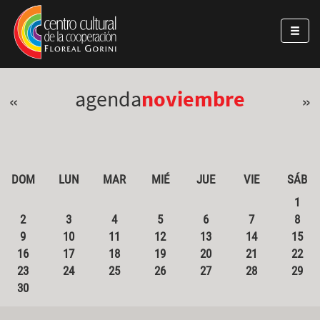
Pasar al contenido principal
Jump to main content
agenda
noviembre
«
»
DOM
LUN
MAR
MIÉ
JUE
VIE
SÁB
1
2
3
4
5
6
7
8
9
10
11
12
13
14
15
16
17
18
19
20
21
22
23
24
25
26
27
28
29
30