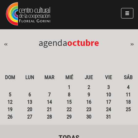
Pasar al contenido principal
Jump to main content
agenda
octubre
«
»
DOM
LUN
MAR
MIÉ
JUE
VIE
SÁB
1
2
3
4
5
6
7
8
9
10
11
12
13
14
15
16
17
18
19
20
21
22
23
24
25
26
27
28
29
30
31