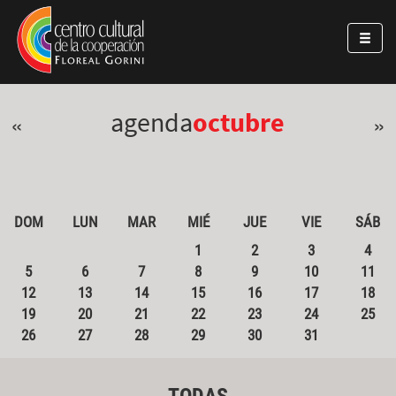
Pasar al contenido principal
Jump to main content
agenda
octubre
«
»
DOM
LUN
MAR
MIÉ
JUE
VIE
SÁB
1
2
3
4
5
6
7
8
9
10
11
12
13
14
15
16
17
18
19
20
21
22
23
24
25
26
27
28
29
30
31