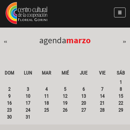
Pasar al contenido principal
Jump to main content
agenda
marzo
«
»
DOM
LUN
MAR
MIÉ
JUE
VIE
SÁB
1
2
3
4
5
6
7
8
9
10
11
12
13
14
15
16
17
18
19
20
21
22
23
24
25
26
27
28
29
30
31