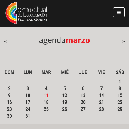
Pasar al contenido principal
Jump to main content
agenda
marzo
«
»
DOM
LUN
MAR
MIÉ
JUE
VIE
SÁB
1
2
3
4
5
6
7
8
9
10
11
12
13
14
15
16
17
18
19
20
21
22
23
24
25
26
27
28
29
30
31