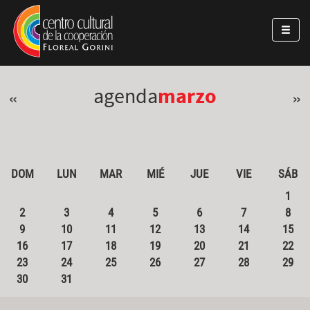
Pasar al contenido principal
Jump to main content
agenda
marzo
«
»
DOM
LUN
MAR
MIÉ
JUE
VIE
SÁB
1
2
3
4
5
6
7
8
9
10
11
12
13
14
15
16
17
18
19
20
21
22
23
24
25
26
27
28
29
30
31