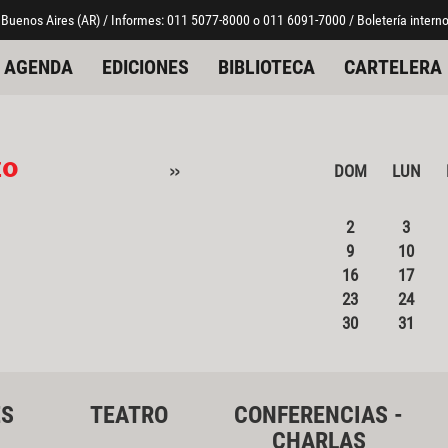
 Buenos Aires (AR) / Informes: 011 5077-8000 o 011 6091-7000 / Boletería interno
AGENDA
EDICIONES
BIBLIOTECA
CARTELERA
zo
»
DOM
LUN
2
3
9
10
16
17
23
24
30
31
ES
TEATRO
CONFERENCIAS -
CHARLAS