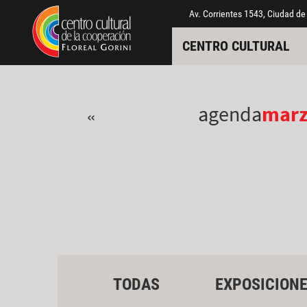
Pasar al contenido principal
Jump to main content
Av. Corrientes 1543, Ciudad de
CENTRO CULTURAL
agenda
mar
«
TODAS
EXPOSICION