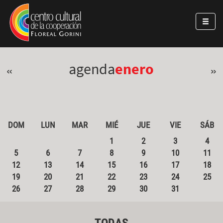
Pasar al contenido principal
Jump to main content
agenda
enero
«
»
DOM
LUN
MAR
MIÉ
JUE
VIE
SÁB
1
2
3
4
5
6
7
8
9
10
11
12
13
14
15
16
17
18
19
20
21
22
23
24
25
26
27
28
29
30
31