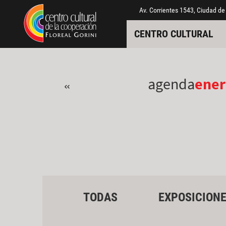
Pasar al contenido principal
Jump to main content
Av. Corrientes 1543, Ciudad de
CENTRO CULTURAL
agenda
ener
«
TODAS
EXPOSICION