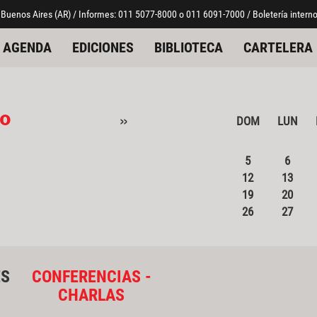
 Buenos Aires (AR) / Informes: 011 5077-8000 o 011 6091-7000 / Boletería interno
AGENDA
EDICIONES
BIBLIOTECA
CARTELERA
o
»
DOM
LUN
5
6
12
13
19
20
26
27
ES
CONFERENCIAS -
CHARLAS