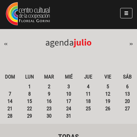
Pasar al contenido principal
Jump to main content
agenda
julio
«
»
DOM
LUN
MAR
MIÉ
JUE
VIE
SÁB
1
2
3
4
5
6
7
8
9
10
11
12
13
14
15
16
17
18
19
20
21
22
23
24
25
26
27
28
29
30
31