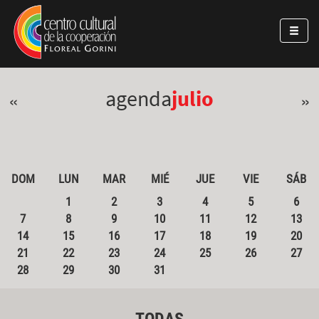
Pasar al contenido principal
Jump to main content
agenda
julio
«
»
DOM
LUN
MAR
MIÉ
JUE
VIE
SÁB
1
2
3
4
5
6
7
8
9
10
11
12
13
14
15
16
17
18
19
20
21
22
23
24
25
26
27
28
29
30
31