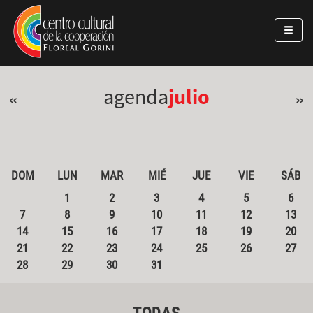
Pasar al contenido principal
Jump to main content
agenda
julio
«
»
DOM
LUN
MAR
MIÉ
JUE
VIE
SÁB
1
2
3
4
5
6
7
8
9
10
11
12
13
14
15
16
17
18
19
20
21
22
23
24
25
26
27
28
29
30
31