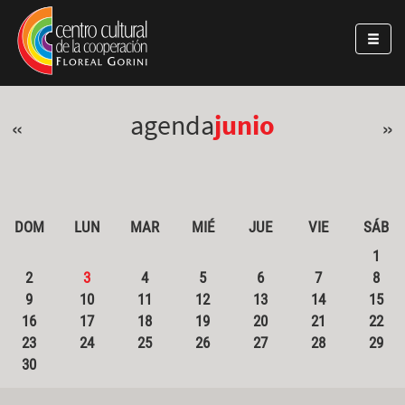
Pasar al contenido principal
Jump to main content
agenda
junio
«
»
DOM
LUN
MAR
MIÉ
JUE
VIE
SÁB
1
2
3
4
5
6
7
8
9
10
11
12
13
14
15
16
17
18
19
20
21
22
23
24
25
26
27
28
29
30