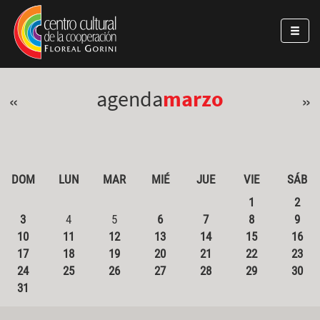
Pasar al contenido principal
Jump to main content
agenda
marzo
«
»
DOM
LUN
MAR
MIÉ
JUE
VIE
SÁB
1
2
3
4
5
6
7
8
9
10
11
12
13
14
15
16
17
18
19
20
21
22
23
24
25
26
27
28
29
30
31