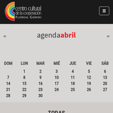
Pasar al contenido principal
Jump to main content
agenda
abril
«
»
DOM
LUN
MAR
MIÉ
JUE
VIE
SÁB
1
2
3
4
5
6
7
8
9
10
11
12
13
14
15
16
17
18
19
20
21
22
23
24
25
26
27
28
29
30