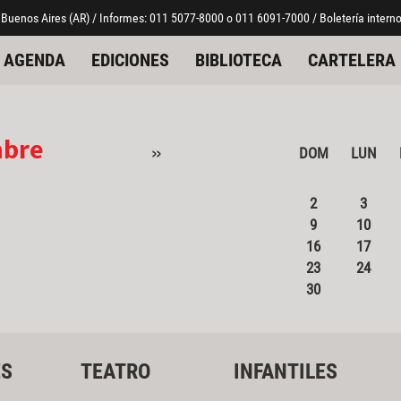
 Buenos Aires (AR) / Informes: 011 5077-8000 o 011 6091-7000 / Boletería interno
AGENDA
EDICIONES
BIBLIOTECA
CARTELERA
mbre
»
DOM
LUN
2
3
9
10
16
17
23
24
30
ES
TEATRO
INFANTILES