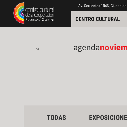
Pasar al contenido principal
Jump to main content
Av. Corrientes 1543, Ciudad de
CENTRO CULTURAL
agenda
novie
«
TODAS
EXPOSICION