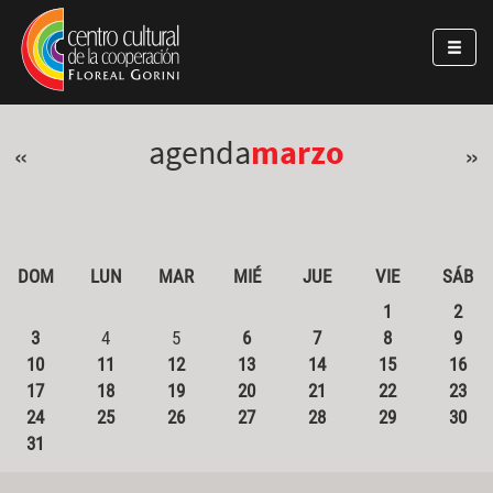
Pasar al contenido principal
Jump to main content
agenda
marzo
«
»
DOM
LUN
MAR
MIÉ
JUE
VIE
SÁB
1
2
3
4
5
6
7
8
9
10
11
12
13
14
15
16
17
18
19
20
21
22
23
24
25
26
27
28
29
30
31