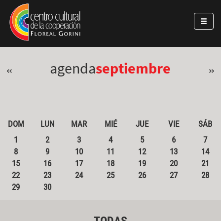
Pasar al contenido principal
Jump to main content
agenda
septiembre
«
»
DOM
LUN
MAR
MIÉ
JUE
VIE
SÁB
1
2
3
4
5
6
7
8
9
10
11
12
13
14
15
16
17
18
19
20
21
22
23
24
25
26
27
28
29
30