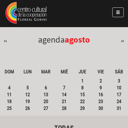
Pasar al contenido principal
Jump to main content
agenda
agosto
«
»
DOM
LUN
MAR
MIÉ
JUE
VIE
SÁB
1
2
3
4
5
6
7
8
9
10
11
12
13
14
15
16
17
18
19
20
21
22
23
24
25
26
27
28
29
30
31