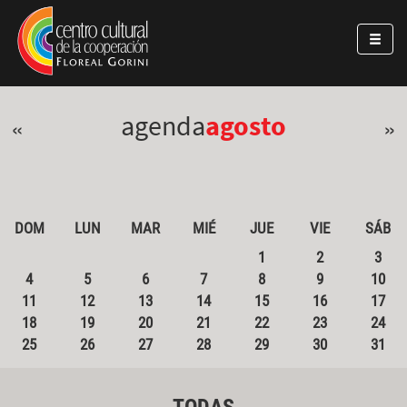
Pasar al contenido principal
Jump to main content
agenda
agosto
«
»
DOM
LUN
MAR
MIÉ
JUE
VIE
SÁB
1
2
3
4
5
6
7
8
9
10
11
12
13
14
15
16
17
18
19
20
21
22
23
24
25
26
27
28
29
30
31