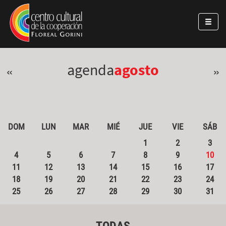
Pasar al contenido principal
Jump to main content
agenda
agosto
«
»
DOM
LUN
MAR
MIÉ
JUE
VIE
SÁB
1
2
3
4
5
6
7
8
9
10
11
12
13
14
15
16
17
18
19
20
21
22
23
24
25
26
27
28
29
30
31