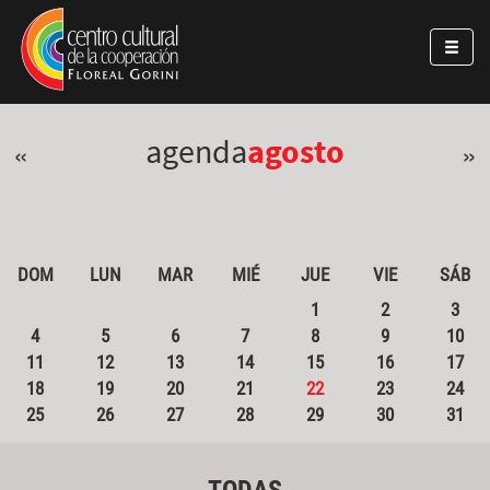
Pasar al contenido principal
Jump to main content
agenda
agosto
«
»
DOM
LUN
MAR
MIÉ
JUE
VIE
SÁB
1
2
3
4
5
6
7
8
9
10
11
12
13
14
15
16
17
18
19
20
21
22
23
24
25
26
27
28
29
30
31