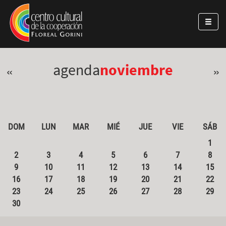
Pasar al contenido principal
Jump to main content
agenda
noviembre
«
»
DOM
LUN
MAR
MIÉ
JUE
VIE
SÁB
1
2
3
4
5
6
7
8
9
10
11
12
13
14
15
16
17
18
19
20
21
22
23
24
25
26
27
28
29
30