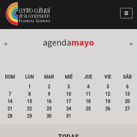
Pasar al contenido principal
Jump to main content
agenda
mayo
«
»
DOM
LUN
MAR
MIÉ
JUE
VIE
SÁB
1
2
3
4
5
6
7
8
9
10
11
12
13
14
15
16
17
18
19
20
21
22
23
24
25
26
27
28
29
30
31