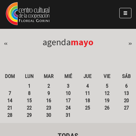
Pasar al contenido principal
Jump to main content
agenda
mayo
«
»
DOM
LUN
MAR
MIÉ
JUE
VIE
SÁB
1
2
3
4
5
6
7
8
9
10
11
12
13
14
15
16
17
18
19
20
21
22
23
24
25
26
27
28
29
30
31