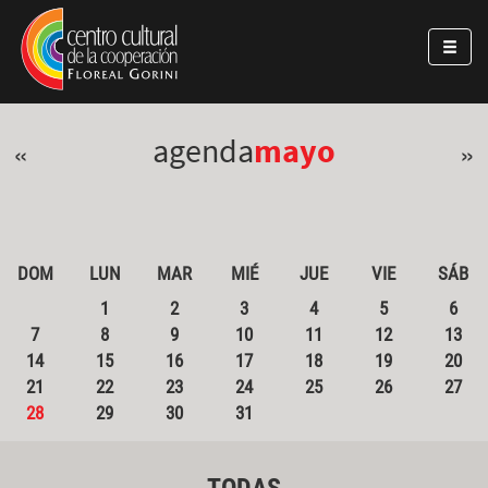
Pasar al contenido principal
Jump to main content
agenda
mayo
«
»
DOM
LUN
MAR
MIÉ
JUE
VIE
SÁB
1
2
3
4
5
6
7
8
9
10
11
12
13
14
15
16
17
18
19
20
21
22
23
24
25
26
27
28
29
30
31